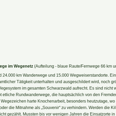
wege im Wegenetz
(Aufteilung - blaue Raute/Fernwege 66 km u
 24.000 km Wanderwege und 15.000 Wegweiserstandorte. Eine st
mtlicher Tätigkeit unterhalten und ausgeschildert wird, noch 
as Wegesystem im gesamten Schwarzwald aufrecht. Es sind nicht
t etliche Rundwanderwege, die hauptsächlich von den Fremde
Wegezeichen harte Knochenarbeit, besonders heutzutage, wo die
 oder die Mitnahme als „Souvenir“ zu verhindern. Werden die 
nicht gezählt. Mussten bis vor wenigen Jahren die Einsatzorte 