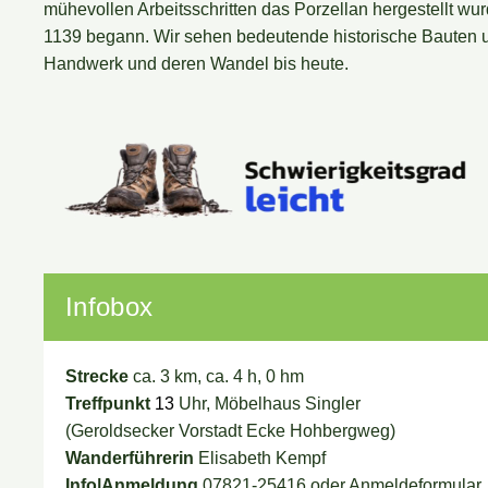
mühevollen Arbeitsschritten das Porzellan hergestellt wur
1139 begann. Wir sehen bedeutende historische Bauten u
Handwerk und deren Wandel bis heute.
Infobox
Strecke
ca. 3 km, ca. 4 h, 0 hm
Treffpunkt
13
Uhr, Möbelhaus Singler
(Geroldsecker Vorstadt Ecke Hohbergweg)
Wanderführerin
Elisabeth Kempf
Info|Anmeldung
07821-25416 oder Anmeldeformular